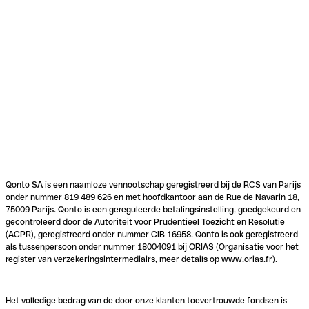
Qonto SA is een naamloze vennootschap geregistreerd bij de RCS van Parijs
onder nummer 819 489 626 en met hoofdkantoor aan de Rue de Navarin 18,
75009 Parijs. Qonto is een gereguleerde betalingsinstelling, goedgekeurd en
gecontroleerd door de Autoriteit voor Prudentieel Toezicht en Resolutie
(ACPR), geregistreerd onder nummer CIB 16958. Qonto is ook geregistreerd
als tussenpersoon onder nummer 18004091 bij ORIAS (Organisatie voor het
register van verzekeringsintermediairs, meer details op www.orias.fr).
Het volledige bedrag van de door onze klanten toevertrouwde fondsen is