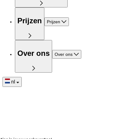
Prijzen
Prijzen
Over ons
Over ons
nl