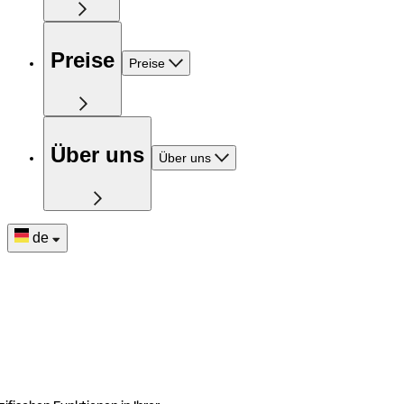
Preise
Preise
Über uns
Über uns
de