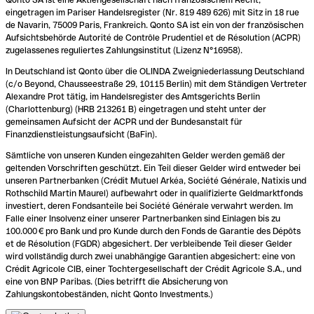
eingetragen im Pariser Handelsregister (Nr. 819 489 626) mit Sitz in 18 rue
de Navarin, 75009 Paris, Frankreich. Qonto SA ist ein von der französischen
Aufsichtsbehörde Autorité de Contrôle Prudentiel et de Résolution (ACPR)
zugelassenes reguliertes Zahlungsinstitut (Lizenz N°16958).
In Deutschland ist Qonto über die OLINDA Zweigniederlassung Deutschland
(c/o Beyond, Chausseestraße 29, 10115 Berlin) mit dem Ständigen Vertreter
Alexandre Prot tätig, im Handelsregister des Amtsgerichts Berlin
(Charlottenburg) (HRB 213261 B) eingetragen und steht unter der
gemeinsamen Aufsicht der ACPR und der Bundesanstalt für
Finanzdienstleistungsaufsicht (BaFin).
Sämtliche von unseren Kunden eingezahlten Gelder werden gemäß der
geltenden Vorschriften geschützt. Ein Teil dieser Gelder wird entweder bei
unseren Partnerbanken (Crédit Mutuel Arkéa, Société Générale, Natixis und
Rothschild Martin Maurel) aufbewahrt oder in qualifizierte Geldmarktfonds
investiert, deren Fondsanteile bei Société Générale verwahrt werden. Im
Falle einer Insolvenz einer unserer Partnerbanken sind Einlagen bis zu
100.000 € pro Bank und pro Kunde durch den Fonds de Garantie des Dépôts
et de Résolution (FGDR) abgesichert. Der verbleibende Teil dieser Gelder
wird vollständig durch zwei unabhängige Garantien abgesichert: eine von
Crédit Agricole CIB, einer Tochtergesellschaft der Crédit Agricole S.A., und
eine von BNP Paribas. (Dies betrifft die Absicherung von
Zahlungskontobeständen, nicht Qonto Investments.)