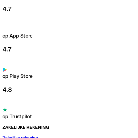
4.7
op App Store
4.7
op Play Store
4.8
op Trustpilot
ZAKELIJKE REKENING
Zakelijke rekening