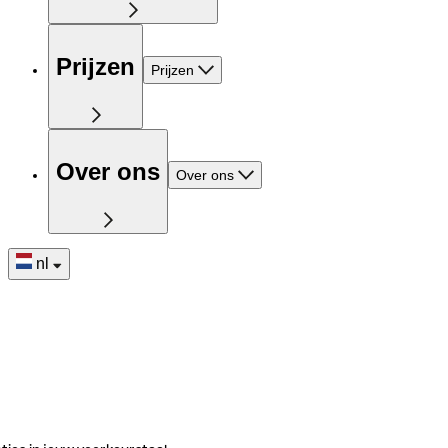
Prijzen
Prijzen
Over ons
Over ons
nl