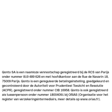
Qonto SA is een naamloze vennootschap geregistreerd bij de RCS van Parijs
onder nummer 819 489 626 en met hoofdkantoor aan de Rue de Navarin 18,
75009 Parijs. Qonto is een gereguleerde betalingsinstelling, goedgekeurd en
gecontroleerd door de Autoriteit voor Prudentieel Toezicht en Resolutie
(ACPR), geregistreerd onder nummer CIB 16958. Qonto is ook geregistreerd
als tussenpersoon onder nummer 18004091 bij ORIAS (Organisatie voor het
register van verzekeringsintermediairs, meer details op www.orias.fr).