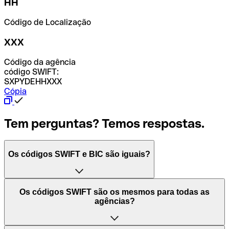
HH
Código de Localização
XXX
Código da agência
código SWIFT:
SXPYDEHHXXX
Cópia
Tem perguntas? Temos respostas.
Os códigos SWIFT e BIC são iguais?
O acrónimo SWIFT significa "Society for Worldwide
Os códigos SWIFT são os mesmos para todas as
Interbank Financial Telecommunication (Sociedade para
agências?
as Telecomunicações Financeiras Interbancárias
Mundiais)". Trata-se de uma rede mundial onde se