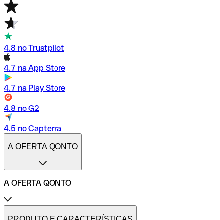
4.8 no Trustpilot
4.7 na App Store
4.7 na Play Store
4.8 no G2
4.5 no Capterra
A OFERTA QONTO
A OFERTA QONTO
Tarifas
Conta profissional online
PRODUTO E CARACTERÍSTICAS