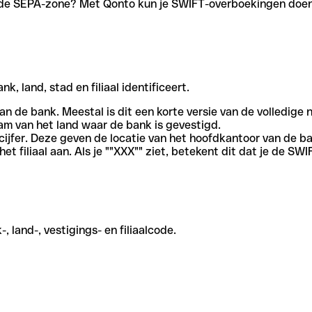
en de SEPA-zone? Met Qonto kun je SWIFT-overboekingen doen 
, land, stad en filiaal identificeert.
an de bank. Meestal is dit een korte versie van de volledige 
am van het land waar de bank is gevestigd.
cijfer. Deze geven de locatie van het hoofdkantoor van de b
et filiaal aan. Als je ""XXX"" ziet, betekent dit dat je de 
 land-, vestigings- en filiaalcode.