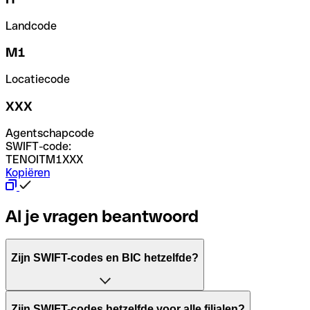
Landcode
M1
Locatiecode
XXX
Agentschapcode
SWIFT-code:
TENOITM1XXX
Kopiëren
Al je vragen beantwoord
Zijn SWIFT-codes en BIC hetzelfde?
Het acroniem SWIFT betekent "Society for Worldwide Inter
Zijn SWIFT-codes hetzelfde voor alle filialen?