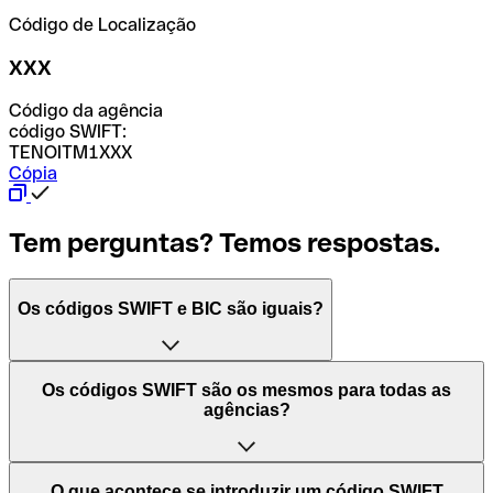
Código de Localização
XXX
Código da agência
código SWIFT:
TENOITM1XXX
Cópia
Tem perguntas? Temos respostas.
Os códigos SWIFT e BIC são iguais?
O acrónimo SWIFT significa "Society for Worldwide
Os códigos SWIFT são os mesmos para todas as
Interbank Financial Telecommunication (Sociedade para
agências?
as Telecomunicações Financeiras Interbancárias
Mundiais)". Trata-se de uma rede mundial onde se
processam pagamentos entre países. Por outro lado, BIC
Depende dos bancos. Nalguns casos, alguns usam o
O que acontece se introduzir um código SWIFT