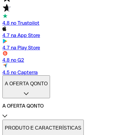
4.8 no Trustpilot
4.7 na App Store
4.7 na Play Store
4.8 no G2
4.5 no Capterra
A OFERTA QONTO
A OFERTA QONTO
Tarifas
Conta profissional online
PRODUTO E CARACTERÍSTICAS
Conta profissional freelance