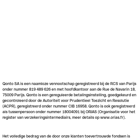
Qonto SA is een naamloze vennootschap geregistreerd bij de RCS van Parijs
onder nummer 819 489 626 en met hoofdkantoor aan de Rue de Navarin 18,
75009 Parijs. Qonto is een gereguleerde betalingsinstelling, goedgekeurd en
gecontroleerd door de Autoriteit voor Prudentieel Toezicht en Resolutie
(ACPR), geregistreerd onder nummer CIB 16958. Qonto is ook geregistreerd
als tussenpersoon onder nummer 18004091 bij ORIAS (Organisatie voor het
register van verzekeringsintermediairs, meer details op www.orias.fr).
Het volledige bedrag van de door onze klanten toevertrouwde fondsen is