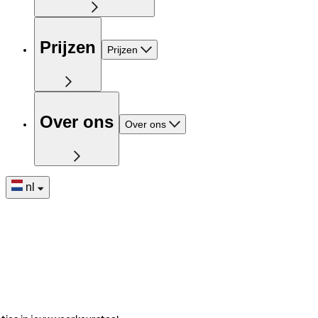
Prijzen
Prijzen
Over ons
Over ons
nl