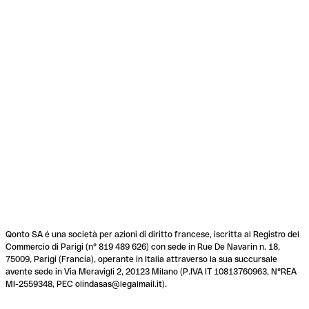
Qonto SA é una società per azioni di diritto francese, iscritta al Registro del
Commercio di Parigi (n° 819 489 626) con sede in Rue De Navarin n. 18,
75009, Parigi (Francia), operante in Italia attraverso la sua succursale
avente sede in Via Meravigli 2, 20123 Milano (P.IVA IT 10813760963, N°REA
MI-2559348, PEC olindasas@legalmail.it).