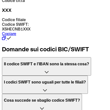
Codice città
XXX
Codice filiale
Codice SWIFT:
XSHECNB1XXX
Copiare
Domande sui codici BIC/SWIFT
Il codice SWIFT e l’IBAN sono la stessa cosa?
L'acronimo SWIFT sta per “Society for Worldwide
I codici SWIFT sono uguali per tutte le filiali?
Interbank Financial Telecommunication”, una rete globale
per l’elaborazione dei pagamenti tra diversi Paesi.
Dipende dalle banche. In alcuni casi le banche utilizzano
Cosa succede se sbaglio codice SWIFT?
lo stesso codice SWIFT per filiali diverse. In altri casi, le
Il BIC, invece, sta per “Bank Identifier Code” ed è una
banche preferiscono avere un codice SWIFT dedicato per