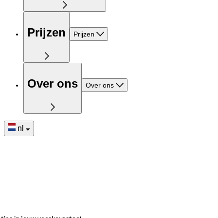
Prijzen
Prijzen
Over ons
Over ons
nl