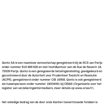
Qonto SA is een naamloze vennootschap geregistreerd bij de RCS van Parijs
onder nummer 819 489 626 en met hoofdkantoor aan de Rue de Navarin 18,
75009 Parijs. Qonto is een gereguleerde betalingsinstelling, goedgekeurd en
gecontroleerd door de Autoriteit voor Prudentieel Toezicht en Resolutie
(ACPR), geregistreerd onder nummer CIB 16958. Qonto is ook geregistreerd
als tussenpersoon onder nummer 18004091 bij ORIAS (Organisatie voor het
register van verzekeringsintermediairs, meer details op www.orias.fr).
Het volledige bedrag van de door onze klanten toevertrouwde fondsen is