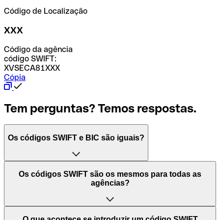
Código de Localização
XXX
Código da agência
código SWIFT:
XVSECA81XXX
Cópia
Tem perguntas? Temos respostas.
Os códigos SWIFT e BIC são iguais?
O acrónimo SWIFT significa "Society for Worldwide
Os códigos SWIFT são os mesmos para todas as
Interbank Financial Telecommunication (Sociedade para
agências?
as Telecomunicações Financeiras Interbancárias
Mundiais)". Trata-se de uma rede mundial onde se
processam pagamentos entre países. Por outro lado, BIC
Depende dos bancos. Nalguns casos, alguns usam o
O que acontece se introduzir um código SWIFT