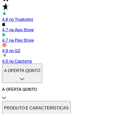
4.8 no Trustpilot
4.7 na App Store
4.7 na Play Store
4.8 no G2
4.5 no Capterra
A OFERTA QONTO
A OFERTA QONTO
Tarifas
Conta profissional online
PRODUTO E CARACTERÍSTICAS
Conta profissional freelance