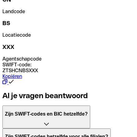
Landcode
BS
Locatiecode
XXX
Agentschapcode
SWIFT-code:
ZTSHCNBSXXX
Kopiëren
Al je vragen beantwoord
Zijn SWIFT-codes en BIC hetzelfde?
Het acroniem SWIFT betekent "Society for Worldwide Inter
Zijn SWIFT-codes hetzelfde voor alle filialen?