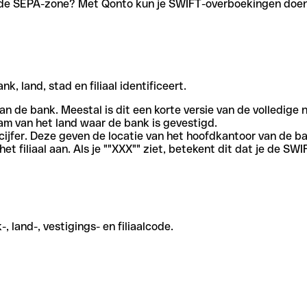
en de SEPA-zone? Met Qonto kun je SWIFT-overboekingen doen 
, land, stad en filiaal identificeert.
an de bank. Meestal is dit een korte versie van de volledige 
am van het land waar de bank is gevestigd.
cijfer. Deze geven de locatie van het hoofdkantoor van de b
et filiaal aan. Als je ""XXX"" ziet, betekent dit dat je de 
 land-, vestigings- en filiaalcode.