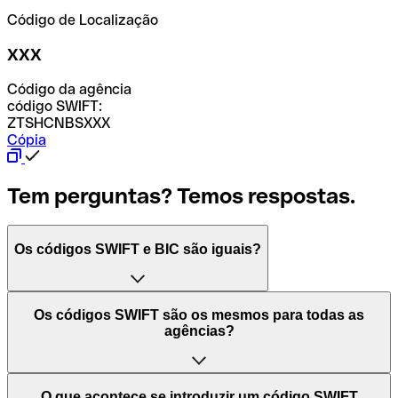
Código de Localização
XXX
Código da agência
código SWIFT:
ZTSHCNBSXXX
Cópia
Tem perguntas? Temos respostas.
Os códigos SWIFT e BIC são iguais?
O acrónimo SWIFT significa "Society for Worldwide
Os códigos SWIFT são os mesmos para todas as
Interbank Financial Telecommunication (Sociedade para
agências?
as Telecomunicações Financeiras Interbancárias
Mundiais)". Trata-se de uma rede mundial onde se
processam pagamentos entre países. Por outro lado, BIC
Depende dos bancos. Nalguns casos, alguns usam o
O que acontece se introduzir um código SWIFT