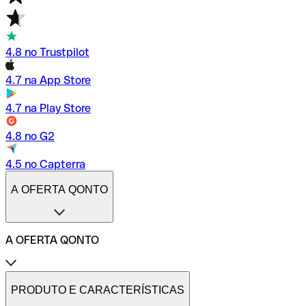
4.8 no Trustpilot
4.7 na App Store
4.7 na Play Store
4.8 no G2
4.5 no Capterra
A OFERTA QONTO
A OFERTA QONTO
Tarifas
Conta profissional online
PRODUTO E CARACTERÍSTICAS
Conta profissional freelance