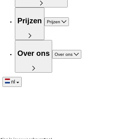
Prijzen
Prijzen
Over ons
Over ons
nl