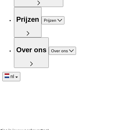
Prijzen
Prijzen
Over ons
Over ons
nl