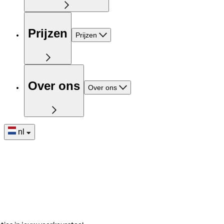
Prijzen
Prijzen
Over ons
Over ons
nl