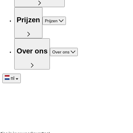
Prijzen
Prijzen
Over ons
Over ons
nl