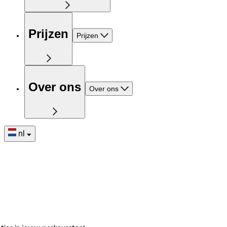
Prijzen
Prijzen
Over ons
Over ons
nl