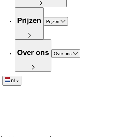
Prijzen
Prijzen
Over ons
Over ons
nl