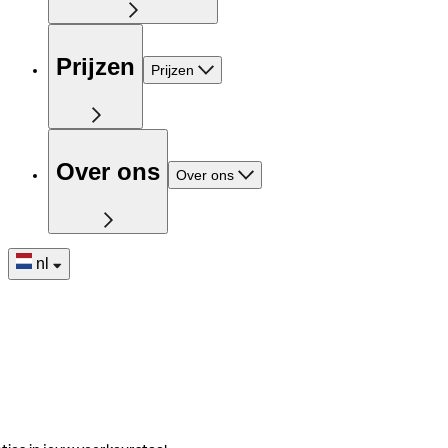
Prijzen
Prijzen
Over ons
Over ons
nl