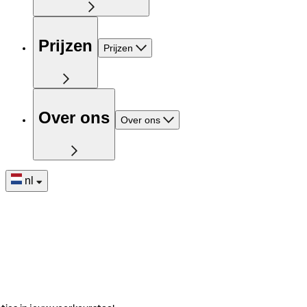
Prijzen
Prijzen
Over ons
Over ons
nl