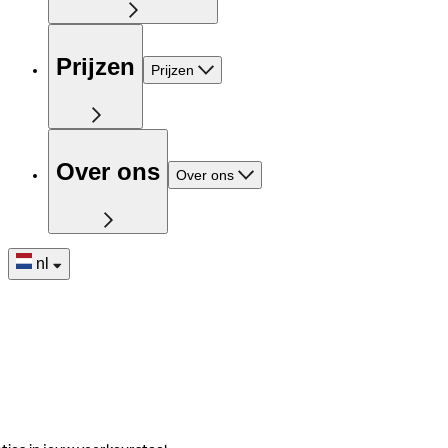
Prijzen
Prijzen
Over ons
Over ons
nl