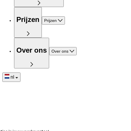
Prijzen
Prijzen
Over ons
Over ons
nl