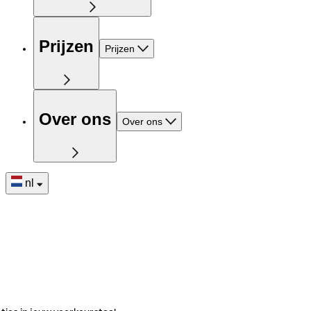
Prijzen
Prijzen
Over ons
Over ons
nl