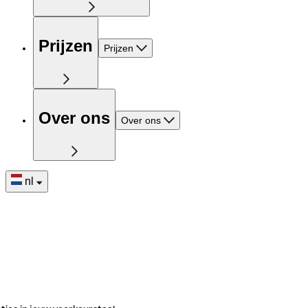
Prijzen
Prijzen
Over ons
Over ons
nl