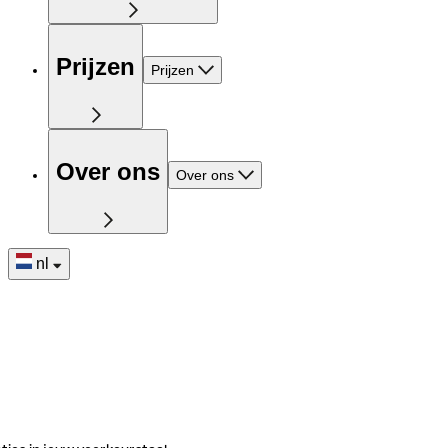
Prijzen
Prijzen
Over ons
Over ons
nl