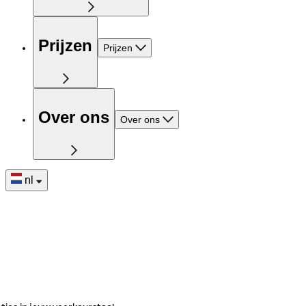
Prijzen
Prijzen
Over ons
Over ons
nl