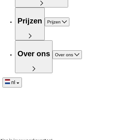
Prijzen
Prijzen
Over ons
Over ons
nl