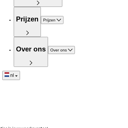
Prijzen
Prijzen
Over ons
Over ons
nl