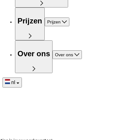
Prijzen
Prijzen
Over ons
Over ons
nl