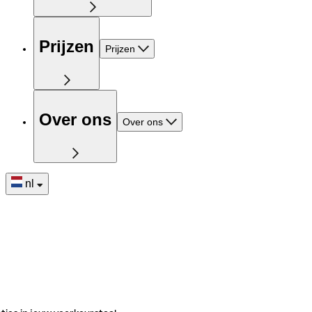
Prijzen
Prijzen
Over ons
Over ons
nl