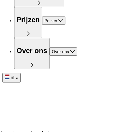
Prijzen
Prijzen
Over ons
Over ons
nl