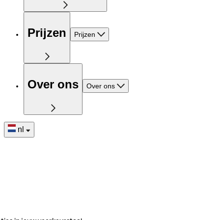
Prijzen
Prijzen
Over ons
Over ons
nl