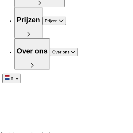
Prijzen
Prijzen
Over ons
Over ons
nl