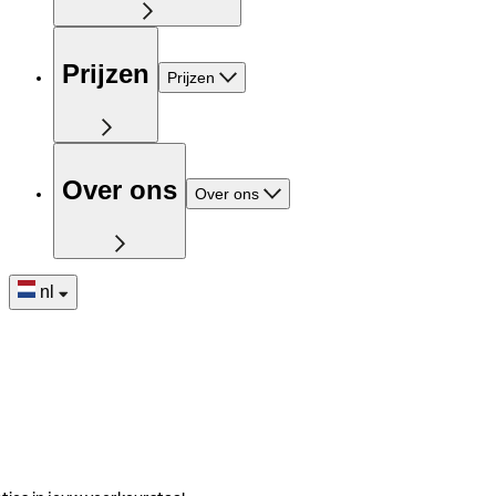
Prijzen
Prijzen
Over ons
Over ons
nl