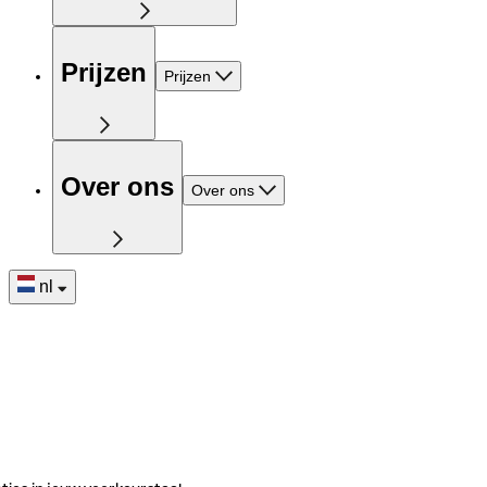
Prijzen
Prijzen
Over ons
Over ons
nl