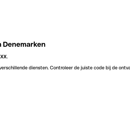
in Denemarken
XXX
.
rschillende diensten. Controleer de juiste code bij de ontv