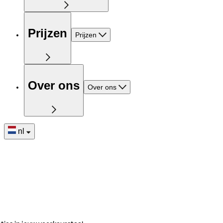
Prijzen
Prijzen
Over ons
Over ons
nl