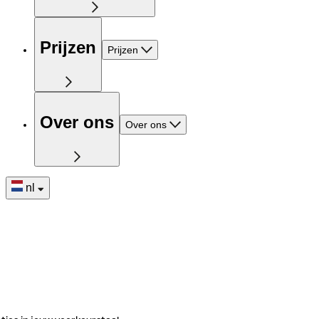
Prijzen
Prijzen
Over ons
Over ons
nl