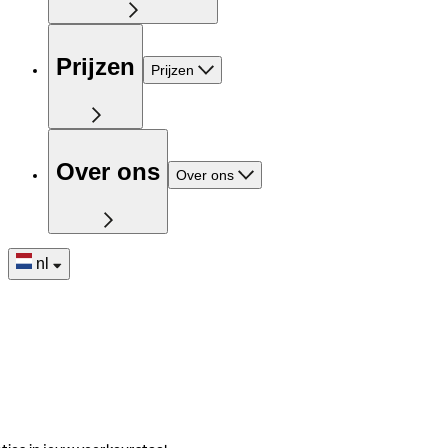
Prijzen
Prijzen
Over ons
Over ons
nl