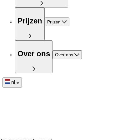
Prijzen
Prijzen
Over ons
Over ons
nl