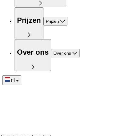
Prijzen
Prijzen
Over ons
Over ons
nl