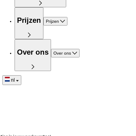
Prijzen
Prijzen
Over ons
Over ons
nl