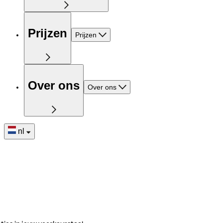
Prijzen
Prijzen
Over ons
Over ons
nl