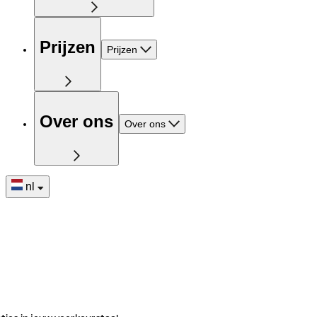
Prijzen
Prijzen
Over ons
Over ons
nl