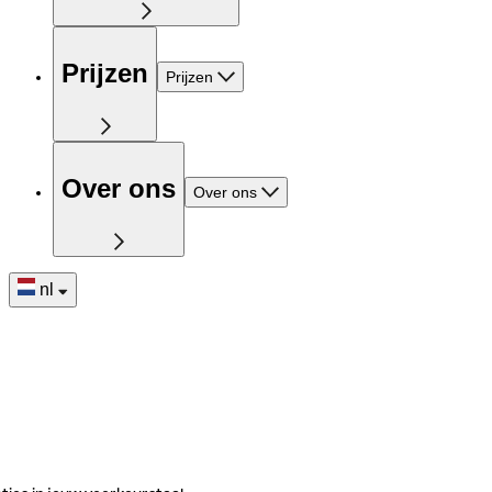
Prijzen
Prijzen
Over ons
Over ons
nl