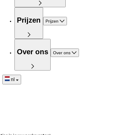
Prijzen
Prijzen
Over ons
Over ons
nl