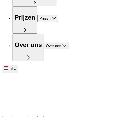
Prijzen
Prijzen
Over ons
Over ons
nl