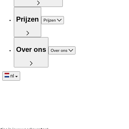
Prijzen
Prijzen
Over ons
Over ons
nl