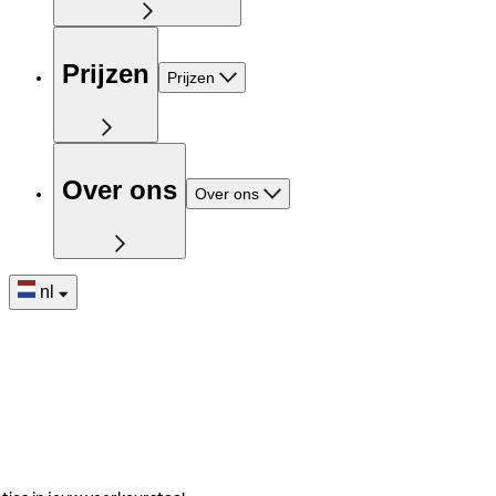
Prijzen
Prijzen
Over ons
Over ons
nl