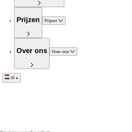
Prijzen
Prijzen
Over ons
Over ons
nl